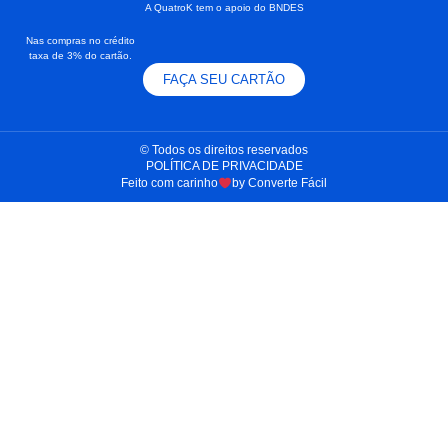
A QuatroK tem o apoio do BNDES
Nas compras no crédito
taxa de 3% do cartão.
FAÇA SEU CARTÃO
© Todos os direitos reservados​
POLÍTICA DE PRIVACIDADE
Feito com carinho
by Converte Fácil