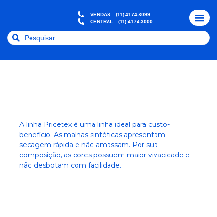
VENDAS:
(11) 4174-3099
CENTRAL:
(11) 4174-3000
QUEM SOMO
NOSSAS MALH
FIQUE POR DEN
2° VIA BOLE
A linha Pricetex é uma linha ideal para custo-
benefício. As malhas sintéticas apresentam
secagem rápida e não amassam. Por sua
composição, as cores possuem maior vivacidade e
não desbotam com facilidade.