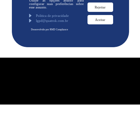
Utilize as opções abaixo para
configurar suas preferências sobre
esse assunto.
Rejeitar
Politica de privacidade
Aceitar
lgpd@quatrok.com.br
Desenvolvido por RMD Compliance