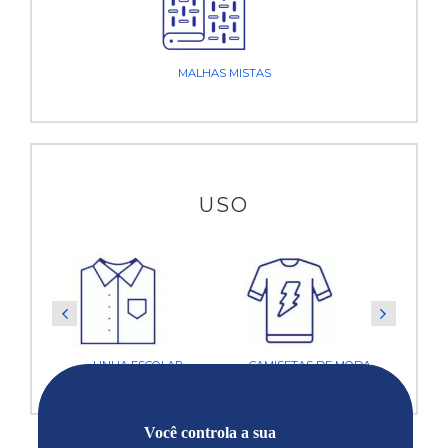
MALHAS MISTAS
USO
MODA
LINHA ESCOLAR
CAMISETAS DE MODA
L
Você controla a sua