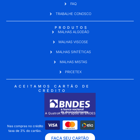
FAQ
TRABALHE CONOSCO
PRODUTOS
MALHAS ALGODÃO
MALHAS VISCOSE
MALHAS SINTÉTICAS
MALHAS MISTAS
PRICETEX
ACEITAMOS CARTÃO DE
CRÉDITO
A QuatroK tem o apoio do BNDES
Nas compras no crédito
taxa de 3% do cartão.
FAÇA SEU CARTÃO