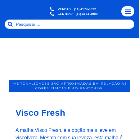
VENDAS:
(11) 4174-3032
CENTRAL:
(11) 4174-3000
QUEM SOMO
NOSSAS MALH
FIQUE POR DEN
2° VIA BOLE
*AS TONALIDADES SÃO APROXIMADAS EM RELAÇÃO AS
CORES FÍSICAS E AO PANTONE®.
Visco Fresh
A malha Visco Fresh, é a opção mais leve em
viscolycra. Mesmo com sua leveza, esta malha é