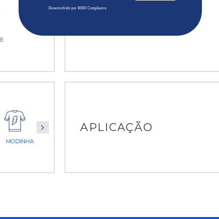
Desenvolvido por RMD Compliance
CARACTERÍSTICAS
E
APLICAÇÃO
VESTIDOS
BLUSAS
MODINHA
BATAS