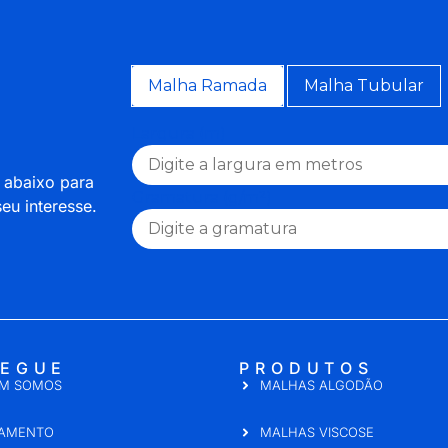
Malha Ramada
Malha Tubular
Largura (m)
a abaixo para
Gramatura (g/m²)
eu interesse.
EGUE
PRODUTOS
M SOMOS
MALHAS ALGODÃO
AMENTO
MALHAS VISCOSE