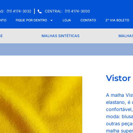
S:
(11) 4174-3032
CENTRAL:
(11) 4174-3000
NTO
FIQUE POR DENTRO
LOJA
CONTATO
2° VIA BOLETO
SE
MALHAS SINTÉTICAS
MALHAS
Vistor
A malha Vis
elastano, é
confortável
moda: blusa
outras peça
malha super