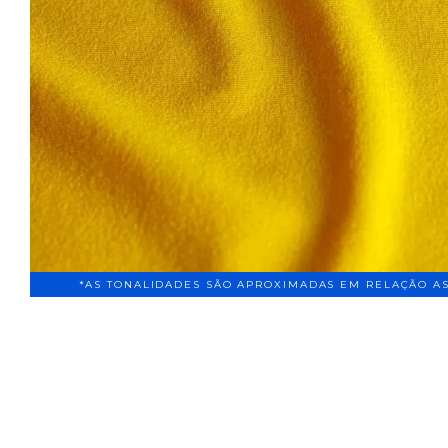
*AS TONALIDADES SÃO APROXIMADAS EM RELAÇÃO AS