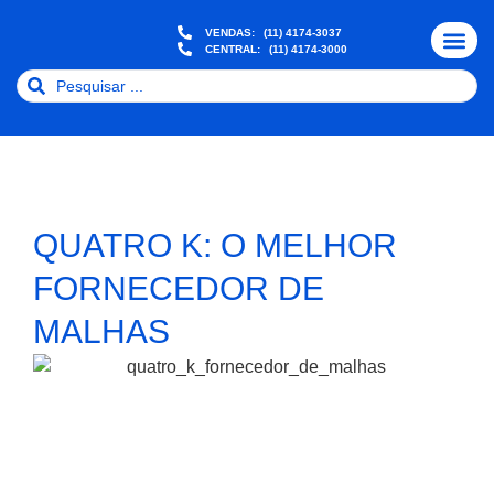
VENDAS:
(11) 4174-3037
CENTRAL:
(11) 4174-3000
QUEM SOMO
NOSSAS MALH
FIQUE POR DEN
2° VIA BOLE
QUATRO K: O MELHOR
FORNECEDOR DE
MALHAS