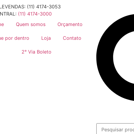
LEVENDAS:
(11) 4174-3053
NTRAL:
(11) 4174-3000
me
Quem somos
Orçamento
ue por dentro
Loja
Contato
2° Via Boleto