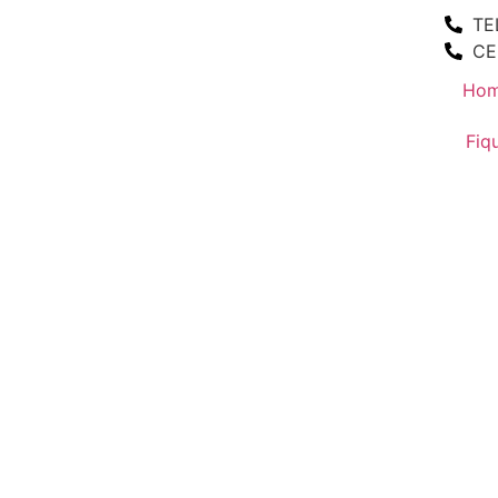
TE
CE
Ho
Fiq