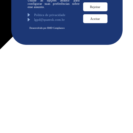
Utilize as opções abaixo para
configurar suas preferências sobre
esse assunto.
Rejeitar
Politica de privacidade
Aceitar
lgpd@quatrok.com.br
Desenvolvido por RMD Compliance