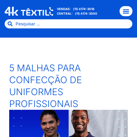
VENDAS:
(11) 4174-3018
CENTRAL:
(11) 4174-3000
5 MALHAS PARA
CONFECÇÃO DE
UNIFORMES
PROFISSIONAIS