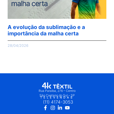
A evolução da sublimação e a
importância da malha certa
28/04/2026
Rua Paraíba, 276 – Centro
São Caetano do Sul – SP
TELEVENDAS
(11) 4174-3053