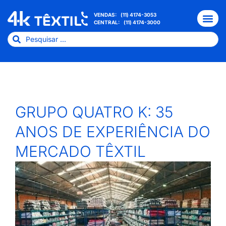
VENDAS:
(11) 4174-3053
CENTRAL:
(11) 4174-3000
GRUPO QUATRO K: 35
ANOS DE EXPERIÊNCIA DO
MERCADO TÊXTIL