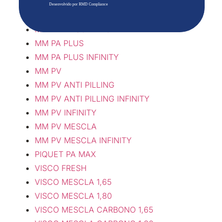
MALHA ALLURE PURE
Desenvolvido por RMD Compliance
MM PA MESCLA LIGHT
MM PA MESCLA LIGHT INFINITY
MM PA PLUS
MM PA PLUS INFINITY
MM PV
MM PV ANTI PILLING
MM PV ANTI PILLING INFINITY
MM PV INFINITY
MM PV MESCLA
MM PV MESCLA INFINITY
PIQUET PA MAX
VISCO FRESH
VISCO MESCLA 1,65
VISCO MESCLA 1,80
VISCO MESCLA CARBONO 1,65